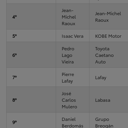
Jean-
Jean-Michel
4º
Michel
Raoux
Raoux
5º
Isaac Vera
KOBE Motor
Pedro
Toyota
6º
Lago
Caetano
Vieira
Auto
Pierre
7º
Lafay
Lafay
José
8º
Carlos
Labasa
Mulero
Daniel
Grupo
9º
Berdomás
Breogán