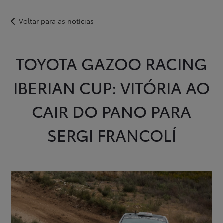
Voltar para as notícias
Novos
Usados
Após-venda
Notícias
Campanhas
Instalações
Apoio ao Cliente
TOYOTA GAZOO RACING
Login
Registo
IBERIAN CUP: VITÓRIA AO
CAIR DO PANO PARA
SERGI FRANCOLÍ