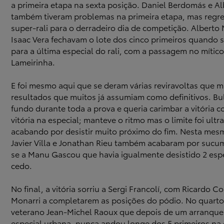
a primeira etapa na sexta posição. Daniel Berdomás e Al
também tiveram problemas na primeira etapa, mas reg
super-rali para o derradeiro dia de competição. Alberto 
Isaac Vera fechavam o lote dos cinco primeiros quando 
para a última especial do rali, com a passagem no mítico
Lameirinha.
E foi mesmo aqui que se deram várias reviravoltas que
resultados que muitos já assumiam como definitivos. Bu
fundo durante toda a prova e queria carimbar a vitória
vitória na especial; manteve o ritmo mas o limite foi ult
acabando por desistir muito próximo do fim. Nesta mes
Javier Villa e Jonathan Rieu também acabaram por sucum
se a Manu Gascou que havia igualmente desistido 2 espe
cedo.
No final, a vitória sorriu a Sergi Francolí, com Ricardo C
Monarri a completarem as posições do pódio. No quarto
veterano Jean-Michel Raoux que depois de um arranque d
especial urbana, nunca andou longe dos 5 primeiros na 