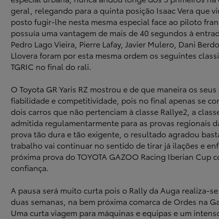
geral, relegando para a quinta posição Isaac Vera que v
posto fugir-lhe nesta mesma especial face ao piloto fr
possuía uma vantagem de mais de 40 segundos à entrad
Pedro Lago Vieira, Pierre Lafay, Javier Mulero, Dani Berd
Llovera foram por esta mesma ordem os seguintes classi
TGRIC no final do rali.
O Toyota GR Yaris RZ mostrou e de que maneira os seus
fiabilidade e competitividade, pois no final apenas se co
dois carros que não pertenciam à classe Rallye2, a class
admitida regulamentarmente para as provas regionais 
prova tão dura e tão exigente, o resultado agradou bast
trabalho vai continuar no sentido de tirar já ilações e en
próxima prova do TOYOTA GAZOO Racing Iberian Cup c
confiança.
A pausa será muito curta pois o Rally da Auga realiza-s
duas semanas, na bem próxima comarca de Ordes na Ga
Uma curta viagem para máquinas e equipas e um intens