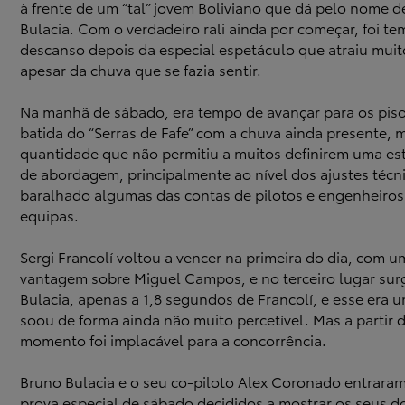
à frente de um “tal” jovem Boliviano que dá pelo nome 
Bulacia. Com o verdadeiro rali ainda por começar, foi t
descanso depois da especial espetáculo que atraiu muit
apesar da chuva que se fazia sentir.
Na manhã de sábado, era tempo de avançar para os piso
batida do “Serras de Fafe” com a chuva ainda presente,
quantidade que não permitiu a muitos definirem uma est
de abordagem, principalmente ao nível dos ajustes técn
baralhado algumas das contas de pilotos e engenheiros
equipas.
Sergi Francolí voltou a vencer na primeira do dia, com 
vantagem sobre Miguel Campos, e no terceiro lugar surgi
Bulacia, apenas a 1,8 segundos de Francolí, e esse era 
soou de forma ainda não muito percetível. Mas a partir 
momento foi implacável para a concorrência.
Bruno Bulacia e o seu co-piloto Alex Coronado entrara
prova especial de sábado decididos a mostrar os seus do